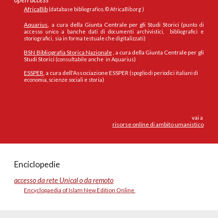
AfricaBib
(database bibliografico,
© AfricaBib.org )
Aquarius
,
a cura della Giunta Centrale per gli Studi Storici
(
punto di
accesso unico a banche dati di documenti archivistici, bibliografici e
storiografici, sia in forma testuale che digitalizzati)
BSN Bibliografia Storica Nazionale
, a cura della Giunta Centrale per gli
Studi Storici
(consultabile anche in Aquarius)
ESSPER
, a cura dell'Associazione ESSPER
(spoglio di periodici italiani di
economia, scienze sociali e storia)
vai a
risorse online di ambito umanistico
Enciclopedie
accesso da rete Unical o da remoto
Encyclopaedia of Islam New Edition Online