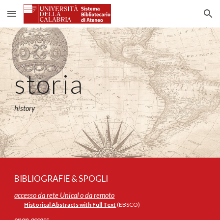
Skip to main content
Skip to navigation
storia
history
BIBLIOGRAFIE & SPOGLI
accesso da rete Unical o da remoto
Historical Abstracts with Full Text
(EBSCO)
open access