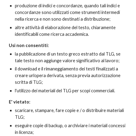
produzione di indici e concordanze, quando tali indici e
concordanze sono
utilizzati
come strumenti intermedi
nella ricerca e non sono destinati a distribuzione;
altre attività di elaborazione del testo, chiaramente
identificabili come ricerca accademica.
Usi
non consentit
i:
la pubblicazione di un testo greco estratto
dal
TLG, se
tale testo non
aggiunge
valore significativo
al lavoro;
il download e
il rimaneggiamento
dei testi
finalizzati a
creare un'opera derivata,
senza previa autorizzazione
scritta di TLG;
l'utilizzo dei materiali del TLG per scopi commerciali.
E' vietato:
scaricare,
stampare
, fare copie e / o distribuire materiali
TLG
;
eseguire copie di backup, o archiviare i
m
ateriali concessi
in licenza
;