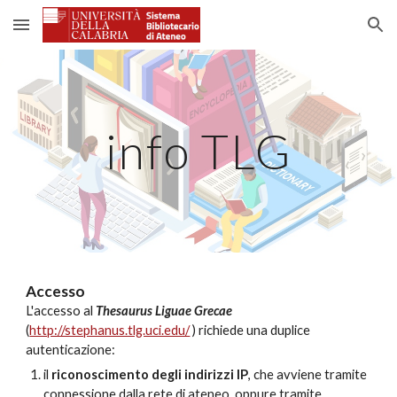
Skip to main content
Skip to navigation
info TLG
Accesso
L'accesso al
Thesaurus Liguae Grecae
(
http://stephanus.tlg.uci.edu/
) richiede una duplice
autenticazione:
il
riconoscimento degli indirizzi IP
, che avviene tramite
connessione dalla rete di ateneo, oppure tramite