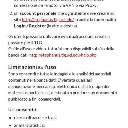
connessione da remoto, via VPN o via Proxy;
un
account personale
che ogni utente deve creare sul
sito
http://stephanus.tlg.uci.edu/
tramite la funzionalità
Log in / Register
(in alto a destra).
Gli utenti possono utilizzare eventuali account creati in
passato per il TLG.
Guide all'uso e video-tutorial sono disponibili sul sito della
banca dati:
http://stephanus.tlg.uci.edu/help.php
Limitazioni s
'uso
ull
Sono consentite tutte
l
e
indagin
i
e l
e
analisi dei
m
ateriali
contenuti nella banca dati. E' vietata qualsiasi
manipolazione meccanica, elettronica o di altro tipo dei
materiali o parti di essi,
destinata a
produrre un documento
pubblicato a fini commerciali.
Usi consentiti
:
ricerca di parole e frasi;
analisi statistica;