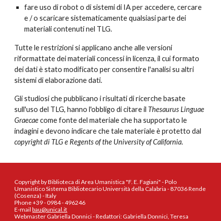
fare uso di
robot
o di sistemi di IA
per accedere, cercare
e / o scaricare sistematicamente qualsiasi parte dei
m
ateriali contenuti nel TLG.
Tutte le restrizioni si applicano anche
alle versioni
riformattate dei
m
ateriali concessi in licenza, il cui formato
dei dati è stato modificato per consentire l'analisi su altri
sistemi di elaborazione dati
.
Gli studiosi che pubblicano i risultati di ricerche basate
sul
l'uso
del TLG
,
hanno l'obbligo di citare
il
Thesaurus Linguae
Graecae
come fonte del materiale che ha
supportato
le
indagini
e
devono indicare che
tale materiale è protetto dal
copyright di TLG e
Regents of the University of California
.
Copyright by Biblioteca di Area Umanistica "F. E. Fagiani" - Polo
Umanistico Sistema Bibliotecario Università della Calabria - 87036 Rende
(Cosenza) - Italy
Phone +39 - 0984 - 496246
E-mail
bau@unical.it
Webmaster Gabriella Donnici - Redattori: Gabriella Donnici, Teresa