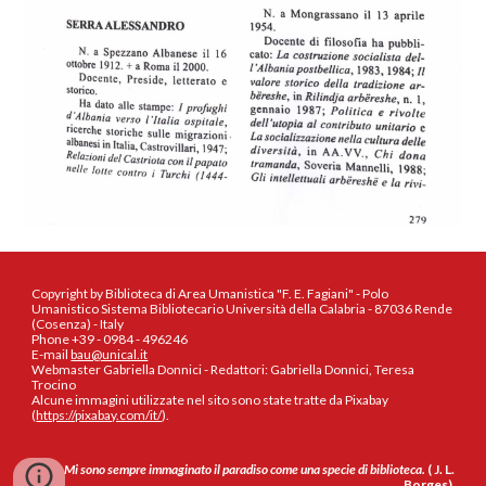
Copyright by Biblioteca di Area Umanistica "F. E. Fagiani" - Polo
Umanistico Sistema Bibliotecario Università della Calabria - 87036 Rende
(Cosenza) - Italy
Phone +39 - 0984 - 496246
E-mail
bau@unical.it
Webmaster Gabriella Donnici - Redattori: Gabriella Donnici, Teresa
Trocino
Alcune immagini utilizzate nel sito sono state tratte da Pixabay
(
https://pixabay.com/it/
).
Mi sono sempre immaginato il paradiso come una specie di biblioteca.
( J. L.
Borges)