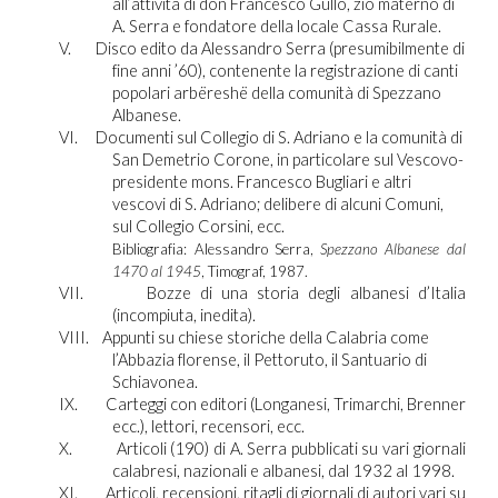
all’attività di don Francesco Gullo, zio materno di
A. Serra e fondatore della locale Cassa Rurale.
V.
Disco edito da Alessandro Serra (presumibilmente di
fine anni ’60), contenente la registrazione di canti
popolari arbëreshë della comunità di Spezzano
Albanese.
VI.
Documenti sul Collegio di S. Adriano e la comunità di
San Demetrio Corone, in particolare sul Vescovo-
presidente mons. Francesco Bugliari e altri
vescovi di S. Adriano; delibere di alcuni Comuni,
sul Collegio Corsini, ecc.
Bibliografia: Alessandro Serra,
Spezzano Albanese dal
1470 al 1945
, Timograf, 1987.
VII.
Bozze di una storia degli albanesi d’Italia
(incompiuta, inedita).
VIII.
Appunti su chiese storiche della Calabria come
l’Abbazia florense, il Pettoruto, il Santuario di
Schiavonea.
IX.
Carteggi con editori (Longanesi, Trimarchi, Brenner
ecc.), lettori, recensori, ecc.
X.
Articoli (190) di A. Serra pubblicati su vari giornali
calabresi, nazionali e albanesi, dal 1932 al 1998.
XI.
Articoli, recensioni, ritagli di giornali di autori vari su