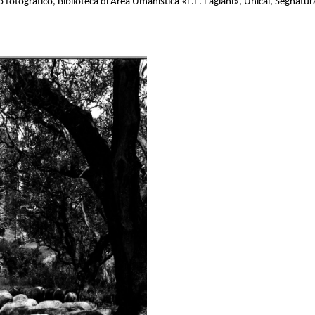
o fotografico, Biblioteca di Area Umanistica «F.E. Fagiani», Unical, Segnatura