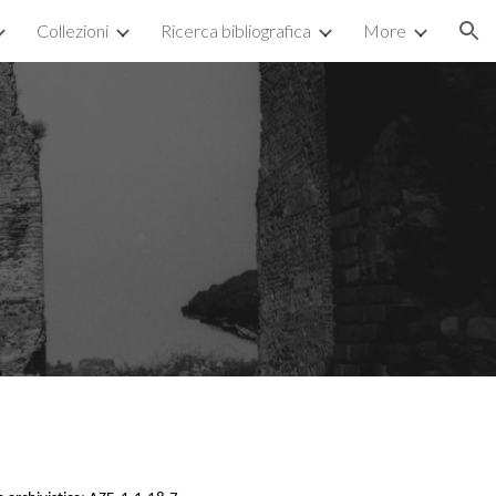
Collezioni
Ricerca bibliografica
More
ion
3