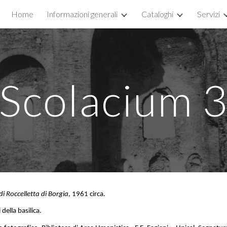
Home
Informazioni generali
Cataloghi
Servizi
ip to main content
Skip to navigat
Scolacium
di Roccelletta di Borgia
, 1961 circa.
della basilica.